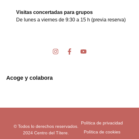
Visitas concertadas para grupos
De lunes a viernes de 9:30 a 15 h (previa reserva)
I
F
Y
n
a
o
s
c
u
t
e
t
a
b
u
Acoge y colabora
g
o
b
r
o
e
a
k
m
-
f
Política de privacidad
© Todos lo derechos reservados.
Política de cookies
2024 Centro del Títere.