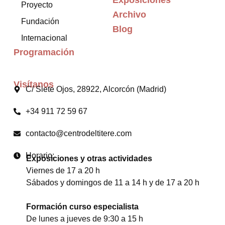
Exposiciones
Proyecto
Archivo
Fundación
Blog
Internacional
Programación
Visítanos
C/ Siete Ojos, 28922, Alcorcón (Madrid)
+34 911 72 59 67
contacto@centrodeltitere.com
Horario:
Exposiciones y otras actividades
Viernes de 17 a 20 h
Sábados y domingos de 11 a 14 h y de 17 a 20 h
Formación curso especialista
De lunes a jueves de 9:30 a 15 h