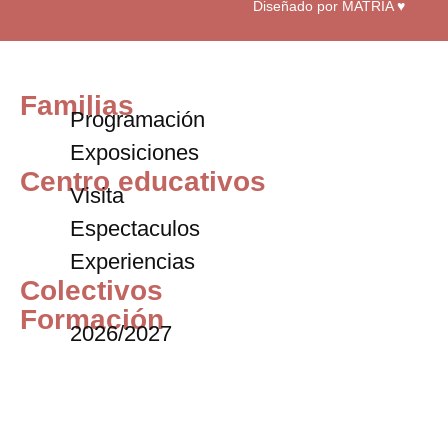
Diseñado por MATRIA ♥
Familias
Programación
Exposiciones
Centro educativos
Visita
Espectaculos
Experiencias
Colectivos
Formación
2026/2027
Título de especialista
Cursos intensivos
Residencias
Convocatoria abierta