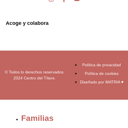
n
a
o
s
c
u
t
e
t
a
b
u
Acoge y colabora
g
o
b
r
o
e
a
k
m
-
f
Política de privacidad
© Todos lo derechos reservados.
Política de cookies
2024 Centro del Títere.
Diseñado por MATRIA ♥
Familias