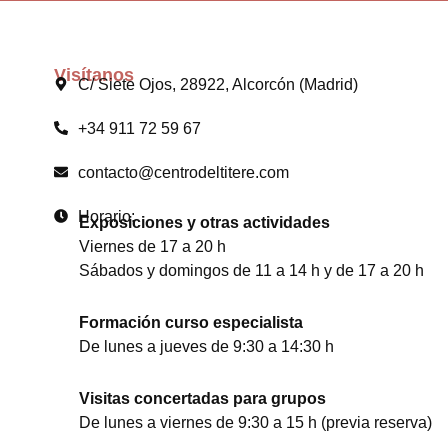
Visítanos
C/ Siete Ojos, 28922, Alcorcón (Madrid)
+34 911 72 59 67
contacto@centrodeltitere.com
Horario:
Exposiciones y otras actividades
Viernes de 17 a 20 h
Sábados y domingos de 11 a 14 h y de 17 a 20 h
Formación curso especialista
De lunes a jueves de 9:30 a 14:30 h
Visitas concertadas para grupos
De lunes a viernes de 9:30 a 15 h (previa reserva)