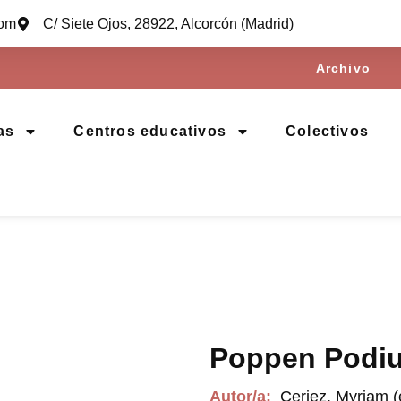
com
C/ Siete Ojos, 28922, Alcorcón (Madrid)
Archivo
as
Centros educativos
Colectivos
Poppen Podiu
Autor/a:
Ceriez, Myriam (