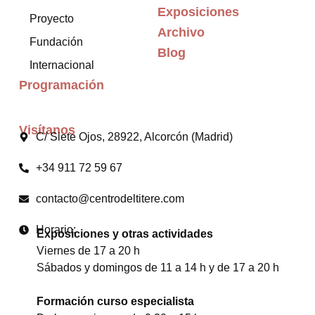
Exposiciones
Proyecto
Archivo
Fundación
Blog
Internacional
Programación
Visítanos
C/ Siete Ojos, 28922, Alcorcón (Madrid)
+34 911 72 59 67
contacto@centrodeltitere.com
Horario:
Exposiciones y otras actividades
Viernes de 17 a 20 h
Sábados y domingos de 11 a 14 h y de 17 a 20 h
Formación curso especialista