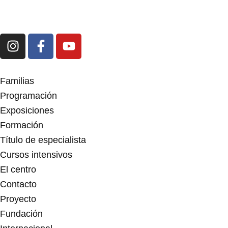
I
F
Y
n
a
o
s
c
u
t
e
t
Familias
a
b
u
Programación
g
o
b
Exposiciones
r
o
e
Formación
a
k
m
-
Título de especialista
f
Cursos intensivos
El centro
Contacto
Proyecto
Fundación