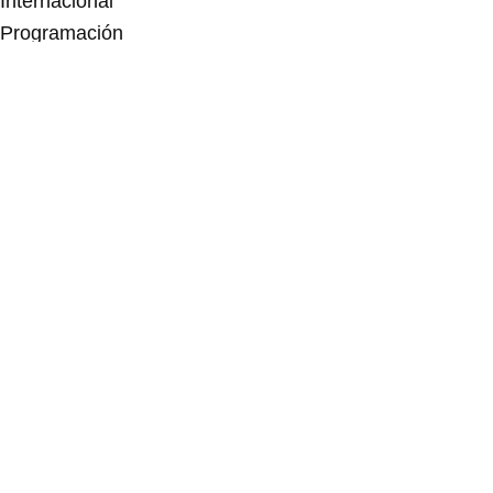
Internacional
Programación
Centros educativos
Visita
Espectáculos
Residencias
Convocatoria abierta
Otras convocatorias
Histórico
Exposiciones
Archivo
Blog
Acoge y colabora