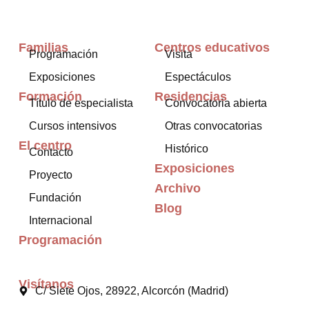
Familias
Centros educativos
Programación
Visita
Exposiciones
Espectáculos
Formación
Residencias
Título de especialista
Convocatoria abierta
Cursos intensivos
Otras convocatorias
El centro
Histórico
Contacto
Exposiciones
Proyecto
Archivo
Fundación
Blog
Internacional
Programación
Visítanos
C/ Siete Ojos, 28922, Alcorcón (Madrid)