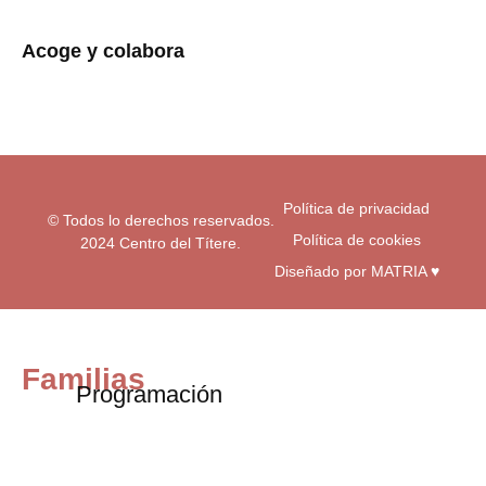
s
c
u
t
e
t
a
b
u
Acoge y colabora
g
o
b
r
o
e
a
k
m
-
f
Política de privacidad
© Todos lo derechos reservados.
Política de cookies
2024 Centro del Títere.
Diseñado por MATRIA ♥
Familias
Programación
Exposiciones
Centro educativos
Visita