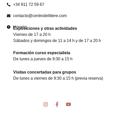
+34 911 72 59 67
contacto@centrodeltitere.com
Horario:
Exposiciones y otras actividades
Viernes de 17 a 20 h
Sábados y domingos de 11 a 14 h y de 17 a 20 h
Formación curso especialista
De lunes a jueves de 9:30 a 15 h
Visitas concertadas para grupos
De lunes a viernes de 9:30 a 15 h (previa reserva)
I
F
Y
n
a
o