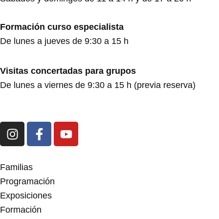
Formación curso especialista
De lunes a jueves de 9:30 a 15 h
Visitas concertadas para grupos
De lunes a viernes de 9:30 a 15 h (previa reserva)
I
F
Y
n
a
o
s
c
u
t
e
t
Familias
a
b
u
Programación
g
o
b
Exposiciones
r
o
e
Formación
a
k