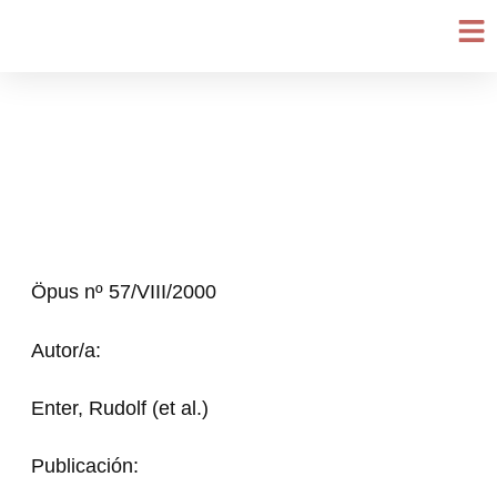
Ir
al
contenido
Öpus nº 57/VIII/2000
Autor/a:
Enter, Rudolf (et al.)
Publicación: