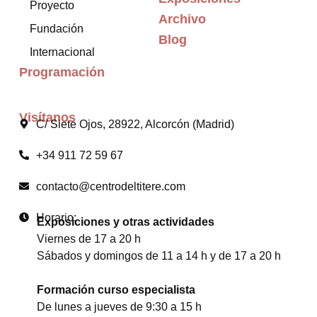
Proyecto
Archivo
Fundación
Blog
Internacional
Programación
Visítanos
C/ Siete Ojos, 28922, Alcorcón (Madrid)
+34 911 72 59 67
contacto@centrodeltitere.com
Horario:
Exposiciones y otras actividades
Viernes de 17 a 20 h
Sábados y domingos de 11 a 14 h y de 17 a 20 h
Formación curso especialista
De lunes a jueves de 9:30 a 15 h