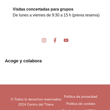
Visitas concertadas para grupos
De lunes a viernes de 9:30 a 15 h (previa reserva)
I
F
Y
n
a
o
s
c
u
t
e
t
a
b
u
Acoge y colabora
g
o
b
r
o
e
a
k
m
-
f
Política de privacidad
© Todos lo derechos reservados.
Política de cookies
2024 Centro del Títere.