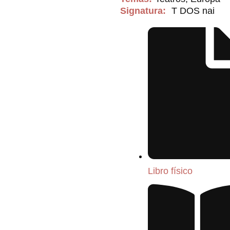
Signatura:
T DOS nai
Libro físico