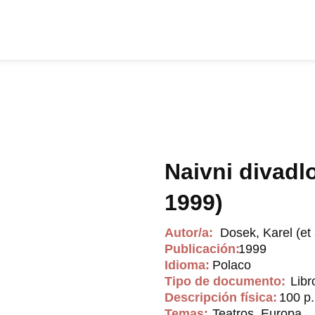
Naivni divadl
1999)
Autor/a:
Dosek, Karel (et 
Publicación:
1999
Idioma:
Polaco
Tipo de documento:
Libr
Descripción física:
100 p.;
Temas:
Teatros, Europa