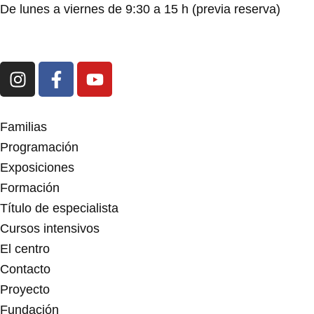
De lunes a viernes de 9:30 a 15 h (previa reserva)
I
F
Y
n
a
o
s
c
u
t
e
t
Familias
a
b
u
Programación
g
o
b
Exposiciones
r
o
e
Formación
a
k
m
-
Título de especialista
f
Cursos intensivos
El centro
Contacto
Proyecto
Fundación