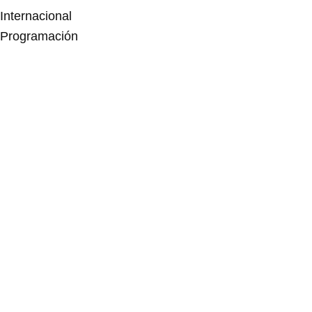
Internacional
Programación
Centros educativos
Visita
Espectáculos
Residencias
Convocatoria abierta
Otras convocatorias
Histórico
Exposiciones
Archivo
Blog
Acoge y colabora