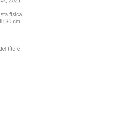
AA, 2021
sta física
 il; 30 cm
del títere