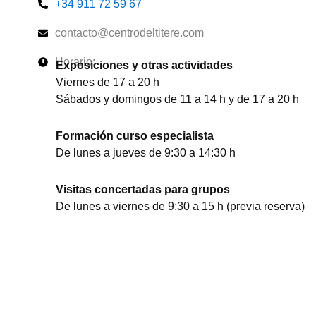
+34 911 72 59 67
contacto@centrodeltitere.com
Horario:
Exposiciones y otras actividades
Viernes de 17 a 20 h
Sábados y domingos de 11 a 14 h y de 17 a 20 h
Formación curso especialista
De lunes a jueves de 9:30 a 14:30 h
Visitas concertadas para grupos
De lunes a viernes de 9:30 a 15 h (previa reserva)
Acoge y colabora