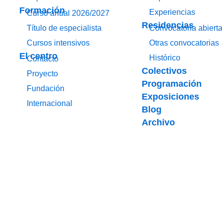
Formación
Experiencias
Curso anual 2026/2027
Residencias
Título de especialista
Convocatoria abiert
Cursos intensivos
Otras convocatorias
El centro
Histórico
Contacto
Colectivos
Proyecto
Programación
Fundación
Exposiciones
Internacional
Blog
Archivo