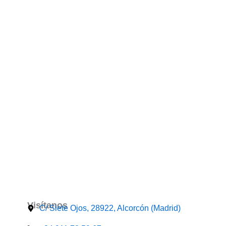
Suscríbete a nuestro boletín
Visítanos
C/ Siete Ojos, 28922, Alcorcón (Madrid)