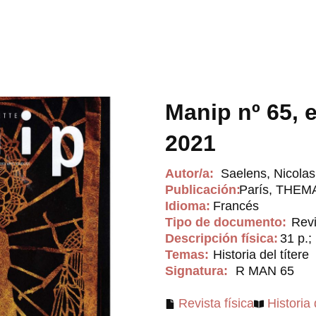
Manip nº 65, 
2021
Autor/a:
Saelens, Nicolas 
Publicación:
París, THEM
Idioma:
Francés
Tipo de documento:
Revi
Descripción física:
31 p.; 
Temas:
Historia del títere
Signatura:
R MAN 65
Revista física
Historia 