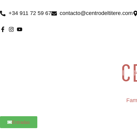
Ir
al
+34 911 72 59 67
contacto@centrodeltitere.com
contenido
Fami
Entradas