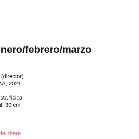
enero/febrero/marzo
(director)
AA, 2021
sta física
il; 30 cm
del títere