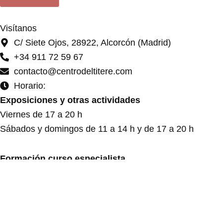
Visítanos
C/ Siete Ojos, 28922, Alcorcón (Madrid)
+34 911 72 59 67
contacto@centrodeltitere.com
Horario:
Exposiciones y otras actividades
Viernes de 17 a 20 h
Sábados y domingos de 11 a 14 h y de 17 a 20 h
Formación curso especialista
De lunes a jueves de 9:30 a 14:30 h
Visitas concertadas para grupos
De lunes a viernes de 9:30 a 15 h (previa reserva)