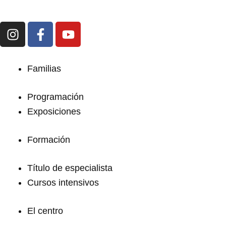
I
F
Y
n
a
o
s
c
u
t
e
t
Familias
a
b
u
g
o
b
Programación
r
o
e
Exposiciones
a
k
m
-
f
Formación
Título de especialista
Cursos intensivos
El centro