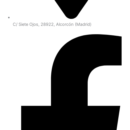
C/ Siete Ojos, 28922, Alcorcón (Madrid)