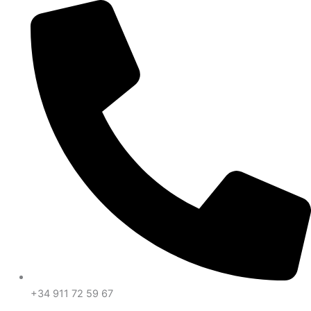
Ir
al
contenido
+34 911 72 59 67