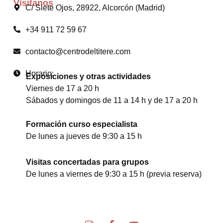
Visítanos
C/ Siete Ojos, 28922, Alcorcón (Madrid)
+34 911 72 59 67
contacto@centrodeltitere.com
Horario:
Exposiciones y otras actividades
Viernes de 17 a 20 h
Sábados y domingos de 11 a 14 h y de 17 a 20 h
Formación curso especialista
De lunes a jueves de 9:30 a 15 h
Visitas concertadas para grupos
De lunes a viernes de 9:30 a 15 h (previa reserva)