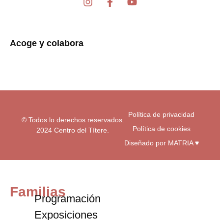
I
F
Y
n
a
o
s
c
u
t
e
t
a
b
u
Acoge y colabora
g
o
b
r
o
e
a
k
m
-
f
Política de privacidad
© Todos lo derechos reservados.
Política de cookies
2024 Centro del Títere.
Diseñado por MATRIA ♥
Familias
Programación
Exposiciones