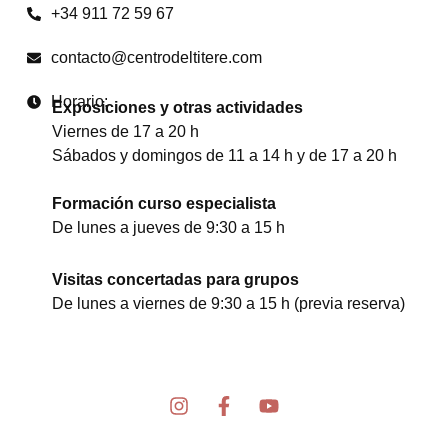
+34 911 72 59 67
contacto@centrodeltitere.com
Horario:
Exposiciones y otras actividades
Viernes de 17 a 20 h
Sábados y domingos de 11 a 14 h y de 17 a 20 h
Formación curso especialista
De lunes a jueves de 9:30 a 15 h
Visitas concertadas para grupos
De lunes a viernes de 9:30 a 15 h (previa reserva)
I
F
Y
n
a
o
s
c
u