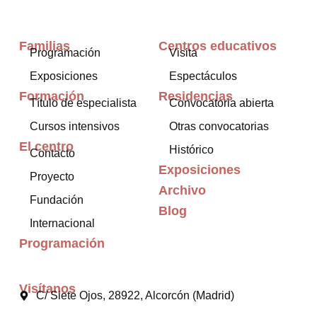
Familias
Centros educativos
Programación
Visita
Exposiciones
Espectáculos
Formación
Residencias
Título de especialista
Convocatoria abierta
Cursos intensivos
Otras convocatorias
El centro
Histórico
Contacto
Exposiciones
Proyecto
Archivo
Fundación
Blog
Internacional
Programación
Visítanos
C/ Siete Ojos, 28922, Alcorcón (Madrid)