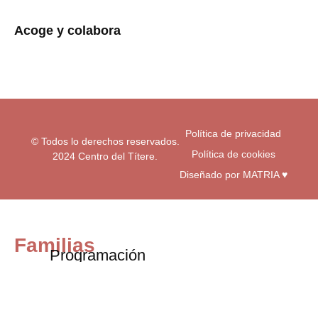
t
e
t
a
b
u
Acoge y colabora
g
o
b
r
o
e
a
k
m
-
f
Política de privacidad
© Todos lo derechos reservados.
Política de cookies
2024 Centro del Títere.
Diseñado por MATRIA ♥
Familias
Programación
Exposiciones
Centro educativos
Visita