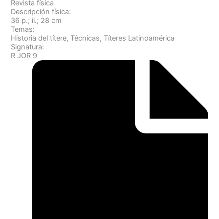
Revista física
Descripción física:
36 p.; il.; 28 cm
Temas:
Historia del títere, Técnicas, Títeres Latinoamérica
Signatura:
R JOR 9