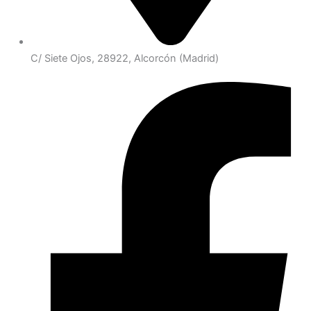
C/ Siete Ojos, 28922, Alcorcón (Madrid)