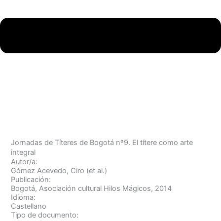
Jornadas de Títeres de Bogotá nº9. El títere como arte
integral
Autor/a:
Gómez Acevedo, Ciro (et al.)
Publicación:
Bogotá, Asociación cultural Hilos Mágicos, 2014
Idioma:
Castellano
Tipo de documento: