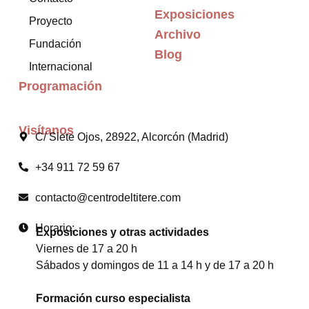
Exposiciones
Proyecto
Archivo
Fundación
Blog
Internacional
Programación
Visítanos
C/ Siete Ojos, 28922, Alcorcón (Madrid)
+34 911 72 59 67
contacto@centrodeltitere.com
Horario:
Exposiciones y otras actividades
Viernes de 17 a 20 h
Sábados y domingos de 11 a 14 h y de 17 a 20 h
Formación curso especialista