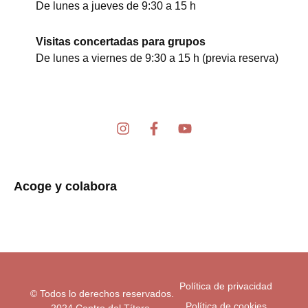
De lunes a jueves de 9:30 a 15 h
Visitas concertadas para grupos
De lunes a viernes de 9:30 a 15 h (previa reserva)
I
F
Y
n
a
o
s
c
u
t
e
t
a
b
u
Acoge y colabora
g
o
b
r
o
e
a
k
m
-
f
Política de privacidad
© Todos lo derechos reservados.
Política de cookies