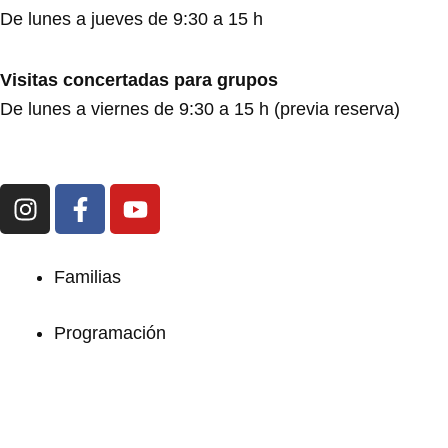
De lunes a jueves de 9:30 a 15 h
Visitas concertadas para grupos
De lunes a viernes de 9:30 a 15 h (previa reserva)
I
F
Y
n
a
o
s
c
u
t
e
t
Familias
a
b
u
g
o
b
Programación
r
o
e
Exposiciones
a
k
m
-
f
Formación