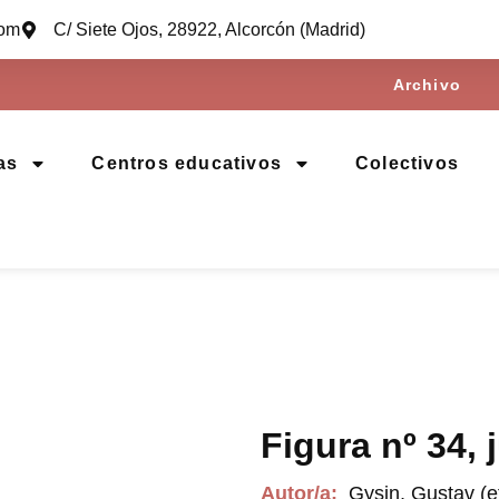
com
C/ Siete Ojos, 28922, Alcorcón (Madrid)
Archivo
as
Centros educativos
Colectivos
Figura nº 34, 
Autor/a:
Gysin, Gustav (et