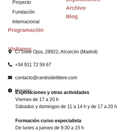
Proyecto
Archivo
Fundación
Blog
Internacional
Programación
Visítanos
C/ Siete Ojos, 28922, Alcorcón (Madrid)
+34 911 72 59 67
contacto@centrodeltitere.com
Horario:
Exposiciones y otras actividades
Viernes de 17 a 20 h
Sábados y domingos de 11 a 14 h y de 17 a 20 h
Formación curso especialista
De lunes a jueves de 9:30 a 15 h