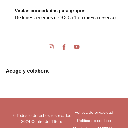
Visitas concertadas para grupos
De lunes a viernes de 9:30 a 15 h (previa reserva)
I
F
Y
n
a
o
s
c
u
t
e
t
a
b
u
Acoge y colabora
g
o
b
r
o
e
a
k
m
-
f
Política de privacidad
© Todos lo derechos reservados.
Política de cookies
2024 Centro del Títere.