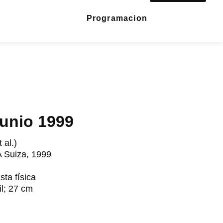
Programacion
junio 1999
 al.)
 Suiza, 1999
sta física
il; 27 cm