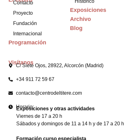
Histórico
Contacto
Exposiciones
Proyecto
Archivo
Fundación
Blog
Internacional
Programación
Visítanos
C/ Siete Ojos, 28922, Alcorcón (Madrid)
+34 911 72 59 67
contacto@centrodeltitere.com
Horario:
Exposiciones y otras actividades
Viernes de 17 a 20 h
Sábados y domingos de 11 a 14 h y de 17 a 20 h
Formación curso especialista