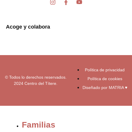
I
F
Y
n
a
o
s
c
u
t
e
t
a
b
u
Acoge y colabora
g
o
b
r
o
e
a
k
m
-
f
Política de privacidad
© Todos lo derechos reservados.
Política de cookies
2024 Centro del Títere.
Diseñado por MATRIA ♥
Familias