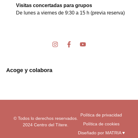
Visitas concertadas para grupos
De lunes a viernes de 9:30 a 15 h (previa reserva)
I
F
Y
n
a
o
s
c
u
t
e
t
a
b
u
Acoge y colabora
g
o
b
r
o
e
a
k
m
-
f
Política de privacidad
© Todos lo derechos reservados.
Política de cookies
2024 Centro del Títere.
Diseñado por MATRIA ♥