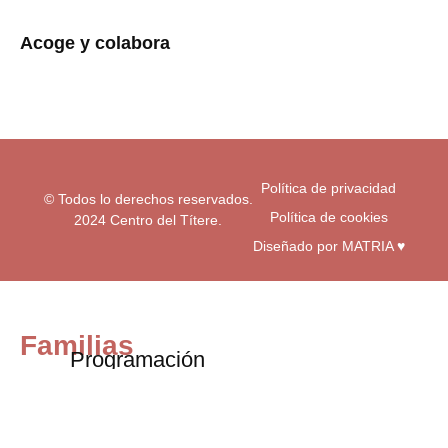
t
e
t
a
b
u
Acoge y colabora
g
o
b
r
o
e
a
k
m
-
f
Política de privacidad
© Todos lo derechos reservados.
Política de cookies
2024 Centro del Títere.
Diseñado por MATRIA ♥
Familias
Programación
Exposiciones
Centro educativos
Visita