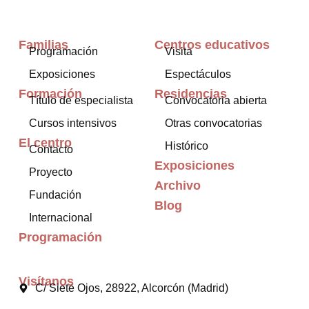
Familias
Centros educativos
Programación
Visita
Exposiciones
Espectáculos
Formación
Residencias
Título de especialista
Convocatoria abierta
Cursos intensivos
Otras convocatorias
El centro
Histórico
Contacto
Exposiciones
Proyecto
Archivo
Fundación
Blog
Internacional
Programación
Visítanos
C/ Siete Ojos, 28922, Alcorcón (Madrid)