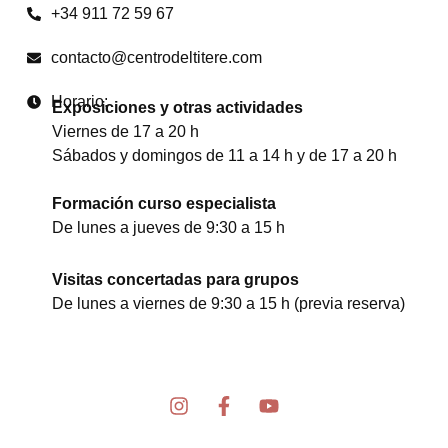
+34 911 72 59 67
contacto@centrodeltitere.com
Horario:
Exposiciones y otras actividades
Viernes de 17 a 20 h
Sábados y domingos de 11 a 14 h y de 17 a 20 h
Formación curso especialista
De lunes a jueves de 9:30 a 15 h
Visitas concertadas para grupos
De lunes a viernes de 9:30 a 15 h (previa reserva)
I
F
Y
n
a
o
s
c
u