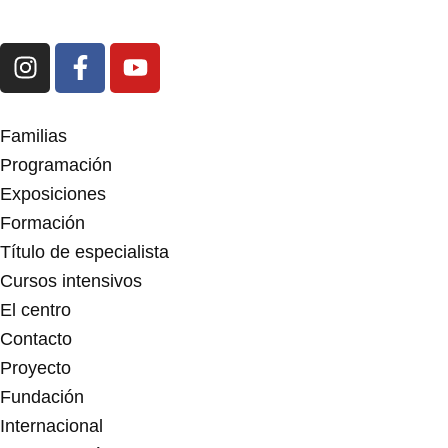
I
F
Y
n
a
o
s
c
u
t
e
t
Familias
a
b
u
Programación
g
o
b
Exposiciones
r
o
e
Formación
a
k
m
-
Título de especialista
f
Cursos intensivos
El centro
Contacto
Proyecto
Fundación
Internacional