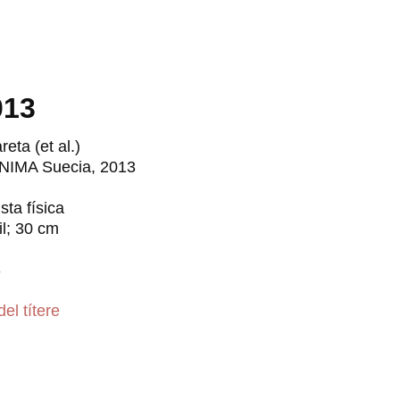
013
eta (et al.)
NIMA Suecia, 2013
sta física
il; 30 cm
3
del títere