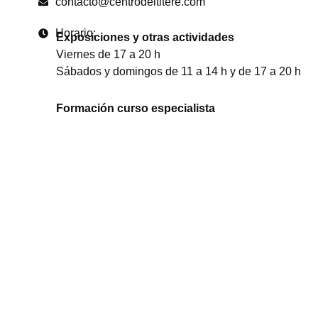
contacto@centrodeltitere.com
Horario:
Exposiciones y otras actividades
Viernes de 17 a 20 h
Sábados y domingos de 11 a 14 h y de 17 a 20 h
Formación curso especialista
De lunes a jueves de 9:30 a 14:30 h
Visitas concertadas para grupos
De lunes a viernes de 9:30 a 15 h (previa reserva)
Acoge y colabora