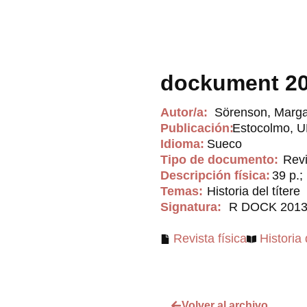
dockument 2
Autor/a:
Sörenson, Margar
Publicación:
Estocolmo, U
Idioma:
Sueco
Tipo de documento:
Revi
Descripción física:
39 p.; 
Temas:
Historia del títere
Signatura:
R DOCK 201
Revista física
Historia 
Volver al archivo