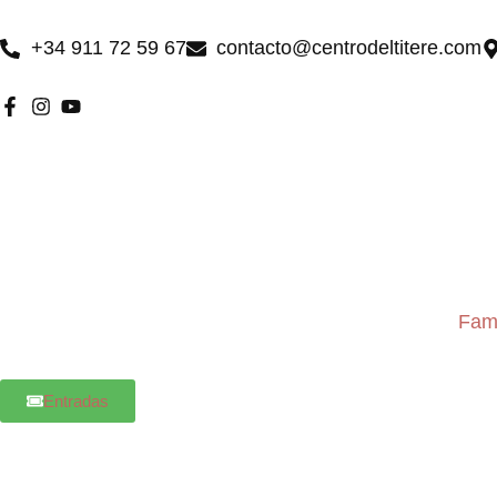
Ir
al
+34 911 72 59 67
contacto@centrodeltitere.com
contenido
Fami
Entradas