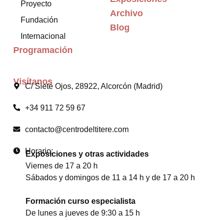
Proyecto
Archivo
Fundación
Blog
Internacional
Programación
Visítanos
C/ Siete Ojos, 28922, Alcorcón (Madrid)
+34 911 72 59 67
contacto@centrodeltitere.com
Horario:
Exposiciones y otras actividades
Viernes de 17 a 20 h
Sábados y domingos de 11 a 14 h y de 17 a 20 h
Formación curso especialista
De lunes a jueves de 9:30 a 15 h