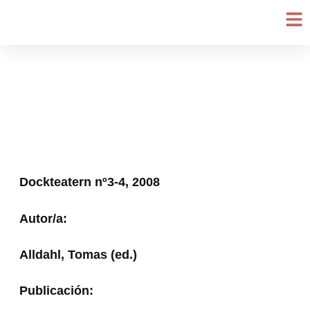
Ir
al
contenido
Dockteatern nº3-4, 2008
Autor/a:
Alldahl, Tomas (ed.)
Publicación: