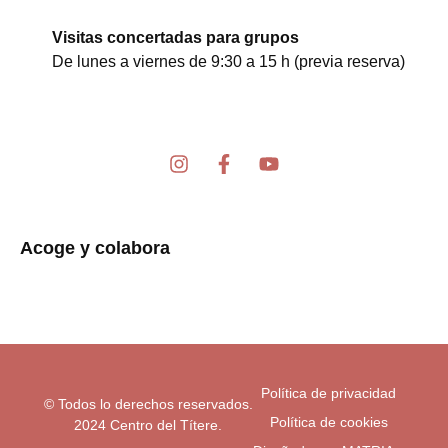
Visitas concertadas para grupos
De lunes a viernes de 9:30 a 15 h (previa reserva)
I
F
Y
n
a
o
s
c
u
t
e
t
a
b
u
Acoge y colabora
g
o
b
r
o
e
a
k
m
-
f
Política de privacidad
© Todos lo derechos reservados.
Política de cookies
2024 Centro del Títere.