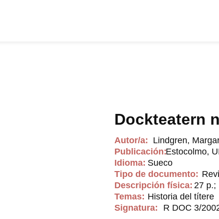
Dockteatern n
Autor/a:
Lindgren, Margar
Publicación:
Estocolmo, U
Idioma:
Sueco
Tipo de documento:
Revi
Descripción física:
27 p.; 
Temas:
Historia del títere
Signatura:
R DOC 3/200