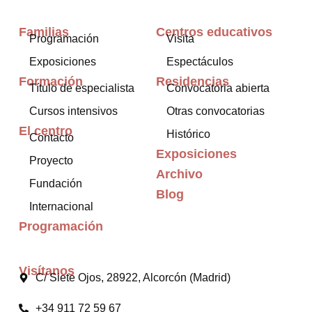
Familias
Centros educativos
Programación
Visita
Exposiciones
Espectáculos
Formación
Residencias
Título de especialista
Convocatoria abierta
Cursos intensivos
Otras convocatorias
El centro
Histórico
Contacto
Exposiciones
Proyecto
Archivo
Fundación
Blog
Internacional
Programación
Visítanos
C/ Siete Ojos, 28922, Alcorcón (Madrid)
+34 911 72 59 67