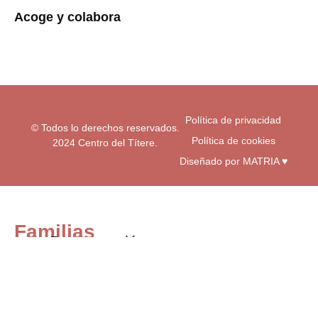
a
b
u
Acoge y colabora
g
o
b
r
o
e
a
k
m
-
f
Política de privacidad
© Todos lo derechos reservados.
Política de cookies
2024 Centro del Títere.
Diseñado por MATRIA ♥
Familias
Programación
Exposiciones
Centro educativos
Visita