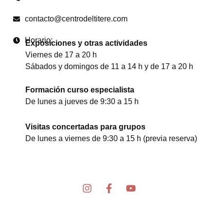
contacto@centrodeltitere.com
Horario:
Exposiciones y otras actividades
Viernes de 17 a 20 h
Sábados y domingos de 11 a 14 h y de 17 a 20 h
Formación curso especialista
De lunes a jueves de 9:30 a 15 h
Visitas concertadas para grupos
De lunes a viernes de 9:30 a 15 h (previa reserva)
I
F
Y
n
a
o
s
c
u
t
e
t