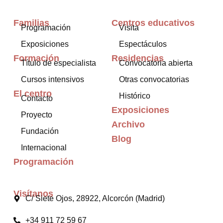
Familias
Centros educativos
Programación
Visita
Exposiciones
Espectáculos
Formación
Residencias
Título de especialista
Convocatoria abierta
Cursos intensivos
Otras convocatorias
El centro
Histórico
Contacto
Exposiciones
Proyecto
Archivo
Fundación
Blog
Internacional
Programación
Visítanos
C/ Siete Ojos, 28922, Alcorcón (Madrid)
+34 911 72 59 67