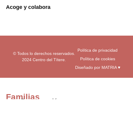
a
b
u
Acoge y colabora
g
o
b
r
o
e
a
k
m
-
f
Política de privacidad
© Todos lo derechos reservados.
Política de cookies
2024 Centro del Títere.
Diseñado por MATRIA ♥
Familias
Programación
Exposiciones
Centro educativos
Visita