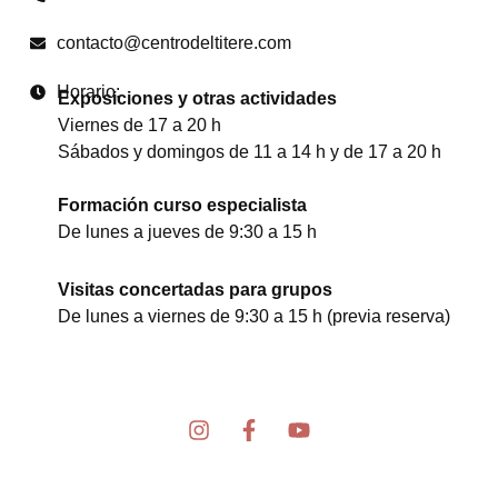
contacto@centrodeltitere.com
Horario:
Exposiciones y otras actividades
Viernes de 17 a 20 h
Sábados y domingos de 11 a 14 h y de 17 a 20 h
Formación curso especialista
De lunes a jueves de 9:30 a 15 h
Visitas concertadas para grupos
De lunes a viernes de 9:30 a 15 h (previa reserva)
I
F
Y
n
a
o
s
c
u
t
e
t