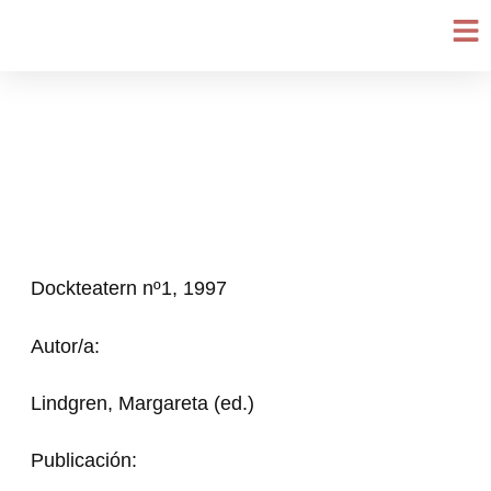
Ir
al
contenido
Dockteatern nº1, 1997
Autor/a:
Lindgren, Margareta (ed.)
Publicación: