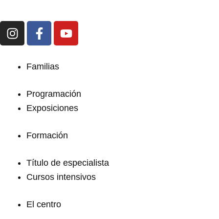
I
F
Y
n
a
o
s
c
u
t
e
t
Familias
a
b
u
g
o
b
Programación
r
o
e
Exposiciones
a
k
m
-
f
Formación
Título de especialista
Cursos intensivos
El centro