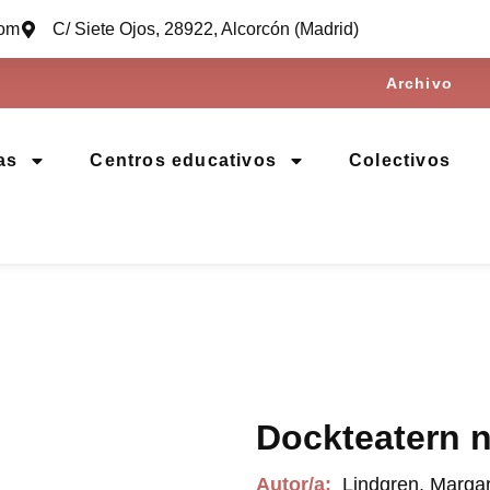
com
C/ Siete Ojos, 28922, Alcorcón (Madrid)
Archivo
as
Centros educativos
Colectivos
Dockteatern n
Autor/a:
Lindgren, Margar