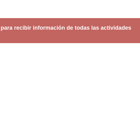
 para recibir información de todas las actividades
Familias
Centros educativo
Programación
Visita
Exposiciones
Espectáculos
Formación
Experiencias
Curso anual 2026/2027
Residencias
Título de especialista
Convocatoria abiert
Cursos intensivos
Otras convocatorias
El centro
Histórico
Contacto
Colectivos
Proyecto