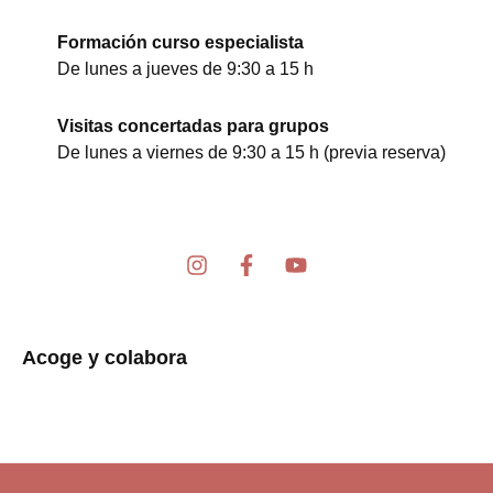
Formación curso especialista
De lunes a jueves de 9:30 a 15 h
Visitas concertadas para grupos
De lunes a viernes de 9:30 a 15 h (previa reserva)
I
F
Y
n
a
o
s
c
u
t
e
t
a
b
u
Acoge y colabora
g
o
b
r
o
e
a
k
m
-
f