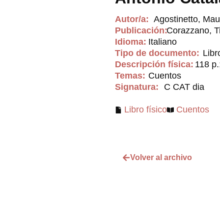
Autor/a:
Agostinetto, Mau
Publicación:
Corazzano, Tit
Idioma:
Italiano
Tipo de documento:
Libr
Descripción física:
118 p.;
Temas:
Cuentos
Signatura:
C CAT dia
Libro físico
Cuentos
Volver al archivo