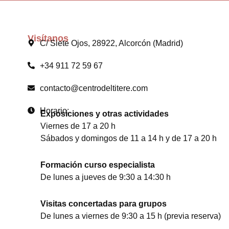
Visítanos
C/ Siete Ojos, 28922, Alcorcón (Madrid)
+34 911 72 59 67
contacto@centrodeltitere.com
Horario:
Exposiciones y otras actividades
Viernes de 17 a 20 h
Sábados y domingos de 11 a 14 h y de 17 a 20 h
Formación curso especialista
De lunes a jueves de 9:30 a 14:30 h
Visitas concertadas para grupos
De lunes a viernes de 9:30 a 15 h (previa reserva)