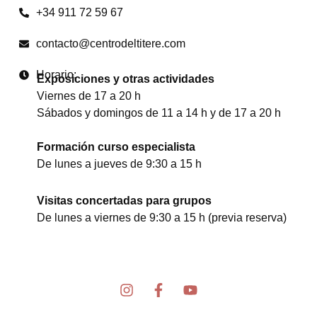
+34 911 72 59 67
contacto@centrodeltitere.com
Horario:
Exposiciones y otras actividades
Viernes de 17 a 20 h
Sábados y domingos de 11 a 14 h y de 17 a 20 h
Formación curso especialista
De lunes a jueves de 9:30 a 15 h
Visitas concertadas para grupos
De lunes a viernes de 9:30 a 15 h (previa reserva)
I
F
Y
n
a
o