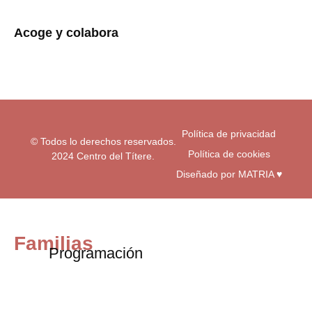
s
c
u
t
e
t
a
b
u
Acoge y colabora
g
o
b
r
o
e
a
k
m
-
f
Política de privacidad
© Todos lo derechos reservados.
Política de cookies
2024 Centro del Títere.
Diseñado por MATRIA ♥
Familias
Programación
Exposiciones
Centro educativos
Visita