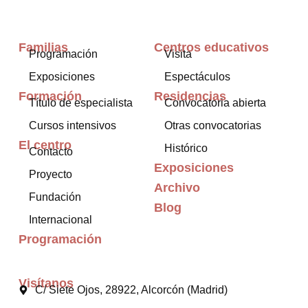
Familias
Centros educativos
Programación
Visita
Exposiciones
Espectáculos
Formación
Residencias
Título de especialista
Convocatoria abierta
Cursos intensivos
Otras convocatorias
El centro
Histórico
Contacto
Exposiciones
Proyecto
Archivo
Fundación
Blog
Internacional
Programación
Visítanos
C/ Siete Ojos, 28922, Alcorcón (Madrid)