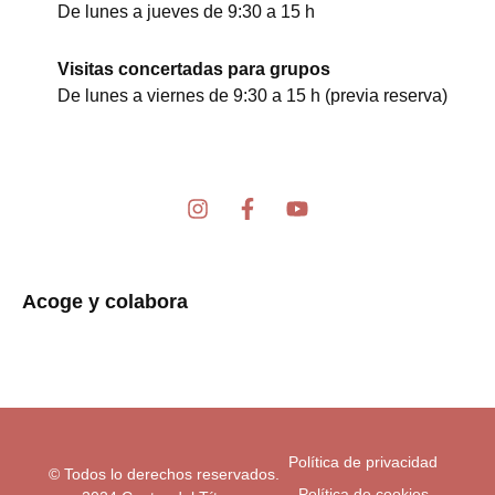
De lunes a jueves de 9:30 a 15 h
Visitas concertadas para grupos
De lunes a viernes de 9:30 a 15 h (previa reserva)
I
F
Y
n
a
o
s
c
u
t
e
t
a
b
u
Acoge y colabora
g
o
b
r
o
e
a
k
m
-
f
Política de privacidad
© Todos lo derechos reservados.
Política de cookies