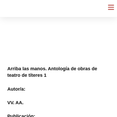
Ir
al
contenido
Arriba las manos. Antología de obras de
teatro de títeres 1
Autor/a:
VV. AA.
Publicación: