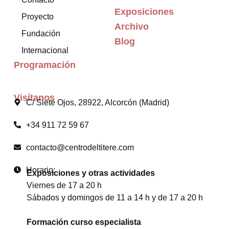
Exposiciones
Proyecto
Archivo
Fundación
Blog
Internacional
Programación
Visítanos
C/ Siete Ojos, 28922, Alcorcón (Madrid)
+34 911 72 59 67
contacto@centrodeltitere.com
Horario:
Exposiciones y otras actividades
Viernes de 17 a 20 h
Sábados y domingos de 11 a 14 h y de 17 a 20 h
Formación curso especialista