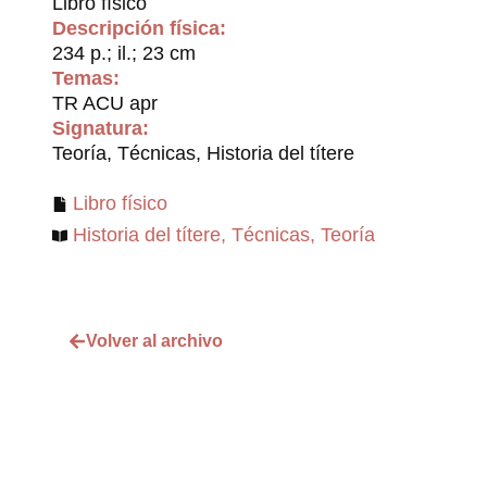
Libro físico
Descripción física:
234 p.; il.; 23 cm
Temas:
TR ACU apr
Signatura:
Teoría, Técnicas, Historia del títere
Libro físico
Historia del títere
,
Técnicas
,
Teoría
Volver al archivo