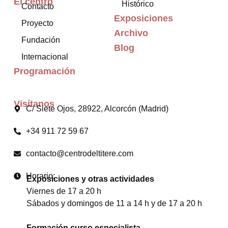
El centro
Histórico
Contacto
Exposiciones
Proyecto
Archivo
Fundación
Blog
Internacional
Programación
Visítanos
C/ Siete Ojos, 28922, Alcorcón (Madrid)
+34 911 72 59 67
contacto@centrodeltitere.com
Horario:
Exposiciones y otras actividades
Viernes de 17 a 20 h
Sábados y domingos de 11 a 14 h y de 17 a 20 h
Formación curso especialista