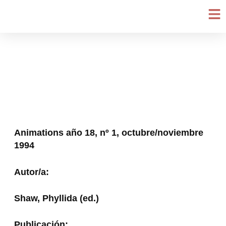
Ir
al
contenido
Animations año 18, nº 1, octubre/noviembre
1994
Autor/a:
Shaw, Phyllida (ed.)
Publicación: