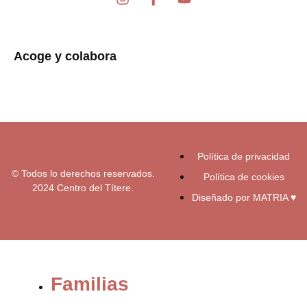
n
a
o
s
c
u
t
e
t
a
b
u
Acoge y colabora
g
o
b
r
o
e
a
k
m
-
f
Política de privacidad
© Todos lo derechos reservados.
Política de cookies
2024 Centro del Títere.
Diseñado por MATRIA ♥
Familias