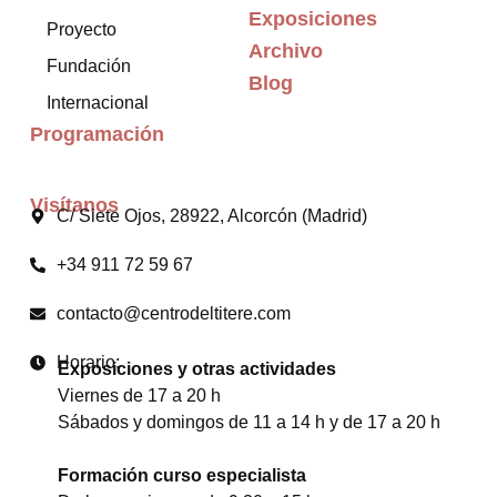
Exposiciones
Proyecto
Archivo
Fundación
Blog
Internacional
Programación
Visítanos
C/ Siete Ojos, 28922, Alcorcón (Madrid)
+34 911 72 59 67
contacto@centrodeltitere.com
Horario:
Exposiciones y otras actividades
Viernes de 17 a 20 h
Sábados y domingos de 11 a 14 h y de 17 a 20 h
Formación curso especialista