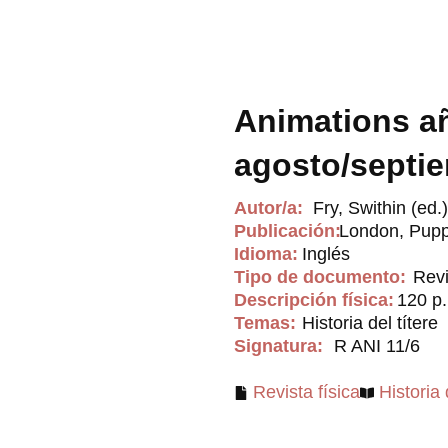
Animations añ
agosto/septi
Autor/a:
Fry, Swithin (ed.)
Publicación:
London, Pupp
Idioma:
Inglés
Tipo de documento:
Revi
Descripción física:
120 p.
Temas:
Historia del títere
Signatura:
R ANI 11/6
Revista física
Historia 