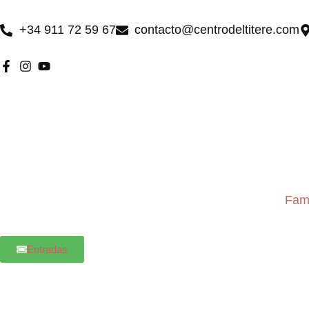
Ir
al
+34 911 72 59 67
contacto@centrodeltitere.com
contenido
Fami
Entradas