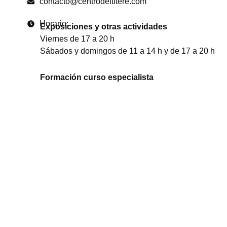
contacto@centrodeltitere.com
Horario:
Exposiciones y otras actividades
Viernes de 17 a 20 h
Sábados y domingos de 11 a 14 h y de 17 a 20 h
Formación curso especialista
De lunes a jueves de 9:30 a 14:30 h
Visitas concertadas para grupos
De lunes a viernes de 9:30 a 15 h (previa reserva)
Acoge y colabora