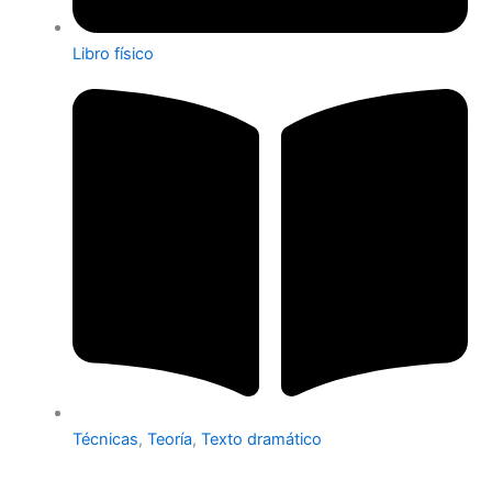
Libro físico
Técnicas
,
Teoría
,
Texto dramático