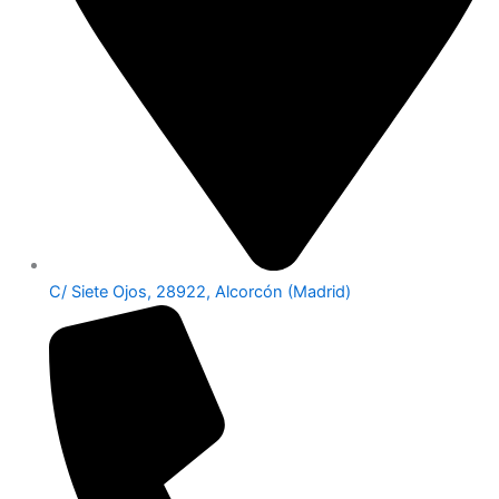
C/ Siete Ojos, 28922, Alcorcón (Madrid)