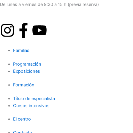
De lunes a viernes de 9:30 a 15 h (previa reserva)
I
F
Y
n
a
o
Familias
s
c
u
Programación
t
e
t
Exposiciones
a
b
u
Formación
g
o
b
Título de especialista
Cursos intensivos
r
o
e
El centro
Contacto