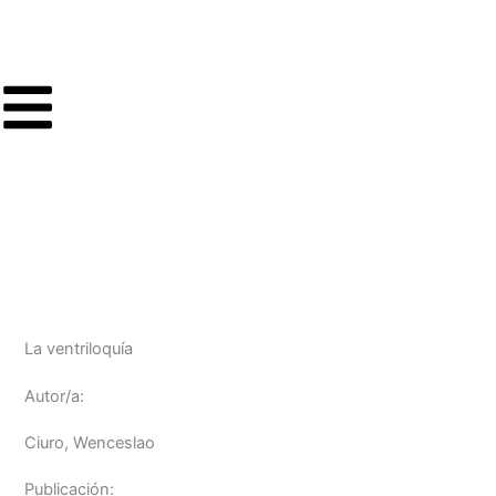
Ir
al
contenido
La ventriloquía
Autor/a:
Ciuro, Wenceslao
Publicación: