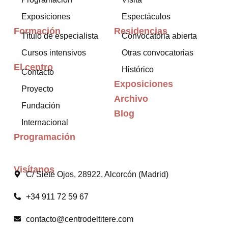
Exposiciones
Espectáculos
Formación
Residencias
Título de especialista
Convocatoria abierta
Cursos intensivos
Otras convocatorias
El centro
Histórico
Contacto
Exposiciones
Proyecto
Archivo
Fundación
Blog
Internacional
Programación
Visítanos
C/ Siete Ojos, 28922, Alcorcón (Madrid)
+34 911 72 59 67
contacto@centrodeltitere.com