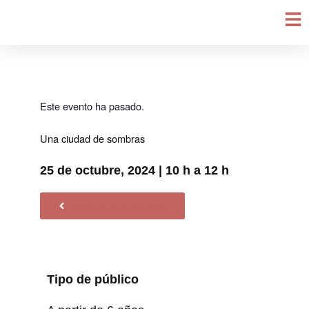
Ir
al
contenido
Este evento ha pasado.
Una ciudad de sombras
25 de octubre, 2024 | 10 h a 12 h
Volver a programación
Tipo de público