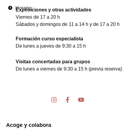
Horario:
Exposiciones y otras actividades
Viernes de 17 a 20 h
Sábados y domingos de 11 a 14 h y de 17 a 20 h
Formación curso especialista
De lunes a jueves de 9:30 a 15 h
Visitas concertadas para grupos
De lunes a viernes de 9:30 a 15 h (previa reserva)
I
F
Y
n
a
o
s
c
u
t
e
t
a
b
u
Acoge y colabora
g
o
b