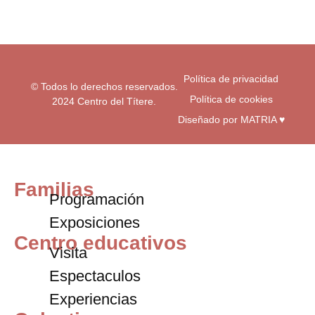
r
o
e
a
k
m
-
f
Política de privacidad
© Todos lo derechos reservados.
Política de cookies
2024 Centro del Títere.
Diseñado por MATRIA ♥
Familias
Programación
Exposiciones
Centro educativos
Visita
Espectaculos
Experiencias