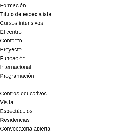
t
e
t
Formación
a
b
u
Título de especialista
Cursos intensivos
g
o
b
El centro
Contacto
r
o
e
Proyecto
a
k
Fundación
Internacional
m
-
Programación
f
Centros educativos
Visita
Espectáculos
Residencias
Convocatoria abierta