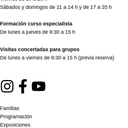
Sábados y domingos de 11 a 14 h y de 17 a 20 h
Formación curso especialista
De lunes a jueves de 9:30 a 15 h
Visitas concertadas para grupos
De lunes a viernes de 9:30 a 15 h (previa reserva)
I
F
Y
n
a
o
Familias
s
c
u
Programación
Exposiciones