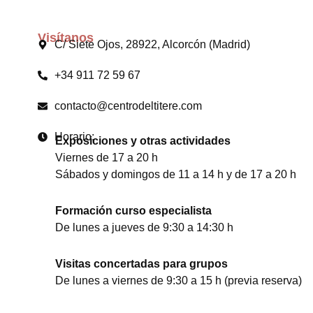
Visítanos
C/ Siete Ojos, 28922, Alcorcón (Madrid)
+34 911 72 59 67
contacto@centrodeltitere.com
Horario:
Exposiciones y otras actividades
Viernes de 17 a 20 h
Sábados y domingos de 11 a 14 h y de 17 a 20 h
Formación curso especialista
De lunes a jueves de 9:30 a 14:30 h
Visitas concertadas para grupos
De lunes a viernes de 9:30 a 15 h (previa reserva)