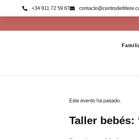
Ir
+34 911 72 59 67
contacto@centrodeltitere.
al
contenido
Famili
Este evento ha pasado.
Taller bebés: 