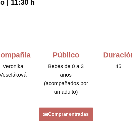
 | 11:30 h
ompañía
Público
Duració
Veronika
Bebés de 0 a 3
45′
Veseláková
años
(acompañados por
un adulto)
Comprar entradas