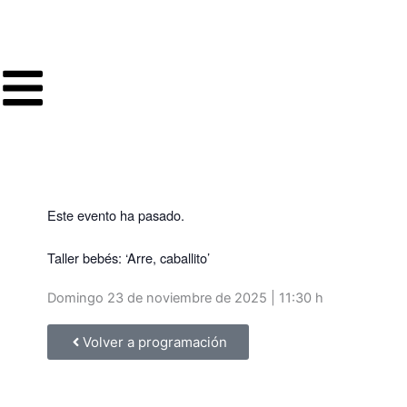
Ir
al
contenido
Este evento ha pasado.
Taller bebés: ‘Arre, caballito’
Domingo 23 de noviembre de 2025 | 11:30 h
Volver a programación