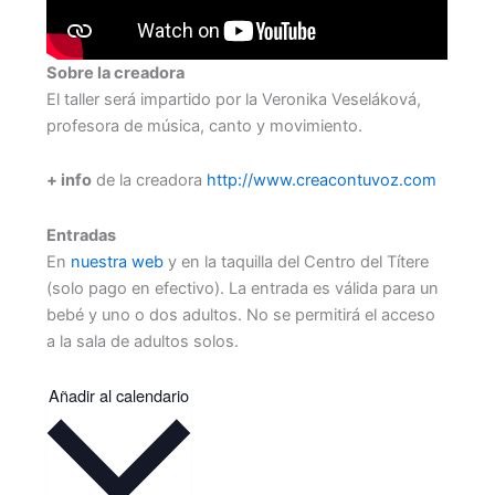
Sobre la creadora
El taller será impartido por la Veronika Veseláková,
profesora de música, canto y movimiento.
+ info
de la creadora
http://www.creacontuvoz.com
Entradas
En
nuestra web
y en la taquilla del Centro del Títere
(solo pago en efectivo). La entrada es válida para un
bebé y uno o dos adultos. No se permitirá el acceso
a la sala de adultos solos.
Añadir al calendario