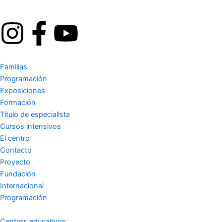
I
F
Y
n
a
o
Familias
s
c
u
Programación
Exposiciones
t
e
t
Formación
Título de especialista
a
b
u
Cursos intensivos
El centro
g
o
b
Contacto
Proyecto
r
o
e
Fundación
Internacional
a
k
Programación
Centros educativos