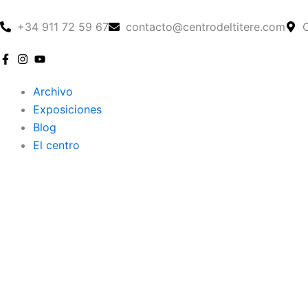
Ir
al
+34 911 72 59 67
contacto@centrodeltitere.com
C
contenido
Archivo
Exposiciones
Blog
El centro