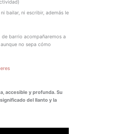
ctividad)
i bailar, ni escribir, además le
ea de barrio acompañaremos a
r y aunque no sepa cómo
teres
, accesible y profunda. Su
nificado del llanto y la