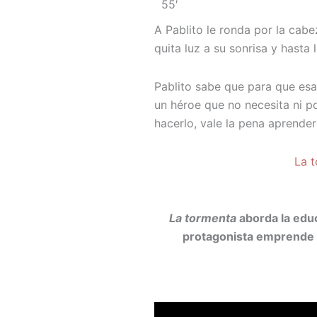
55′
A Pablito le ronda por la cabez
quita luz a su sonrisa y hasta 
Pablito sabe que para que es
un héroe que no necesita ni po
hacerlo, vale la pena aprende
La 
La tormenta
aborda la edu
protagonista emprende u