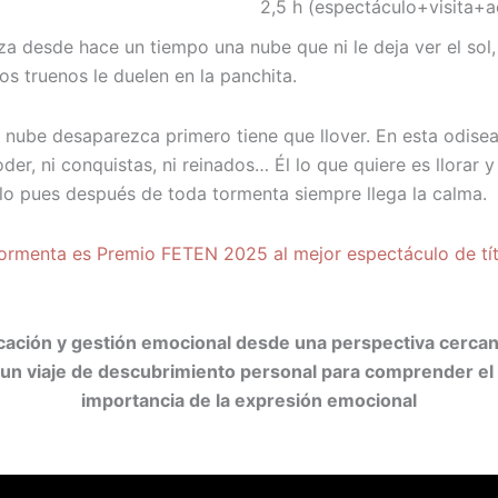
2,5 h (espectáculo+visita+a
a desde hace un tiempo una nube que ni le deja ver el sol, n
los truenos le duelen en la panchita.
a nube desaparezca primero tiene que llover. En esta odis
der, ni conquistas, ni reinados… Él lo que quiere es llora
rlo pues después de toda tormenta siempre llega la calma.
tormenta es
Premio FETEN 2025 al mejor espectáculo de tí
cación y gestión emocional
desde una perspectiva cercana
n viaje de descubrimiento personal para comprender el sig
importancia de la expresión emocional