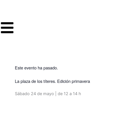
Ir
al
contenido
Este evento ha pasado.
La plaza de los títeres. Edición primavera
Sábado 24 de mayo | de 12 a 14 h
Volver a programación