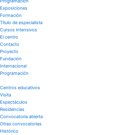
s
c
u
Programación
Exposiciones
t
e
t
Formación
Título de especialista
a
b
u
Cursos intensivos
El centro
g
o
b
Contacto
Proyecto
r
o
e
Fundación
Internacional
a
k
Programación
m
-
Centros educativos
Visita
Espectáculos
f
Residencias
Convocatoria abierta
Otras convocatorias
Histórico