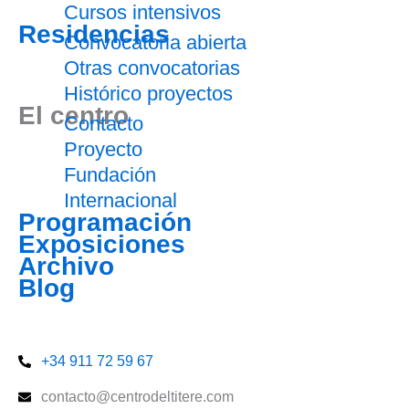
Cursos intensivos
Residencias
Convocatoria abierta
Otras convocatorias
Histórico proyectos
El centro
Contacto
Proyecto
Fundación
Internacional
Programación
Exposiciones
Archivo
Blog
Entradas
+34 911 72 59 67
contacto@centrodeltitere.com