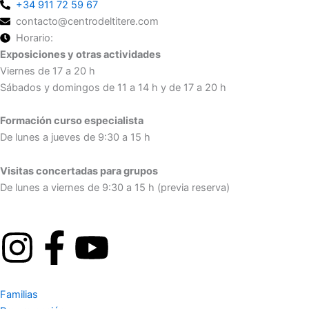
+34 911 72 59 67
contacto@centrodeltitere.com
Horario:
Exposiciones y otras actividades
Viernes de 17 a 20 h
Sábados y domingos de 11 a 14 h y de 17 a 20 h
Formación curso especialista
De lunes a jueves de 9:30 a 15 h
Visitas concertadas para grupos
De lunes a viernes de 9:30 a 15 h (previa reserva)
I
F
Y
n
a
o
Familias